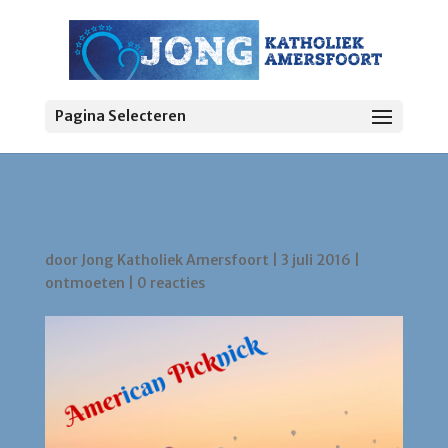
Pagina Selecteren
American Picknick
door
Jong Katholiek Amersfoort
|
3 juli 2016
|
ontmoeten
|
0 reacties