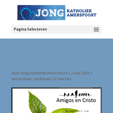
Pagina Selecteren
Amigos en Cristo: zorgen
voor de schepping
door
Jong Katholiek Amersfoort
|
2 mei 2016
|
ontmoeten
,
verdiepen
|
0 reacties