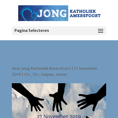
Pagina Selecteren
DiaconAction 2019
door
Jong Katholiek Amersfoort
|
17 november
2019
|
12+
,
15+
,
helpen
,
vieren