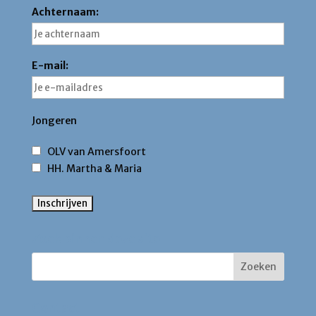
Achternaam:
E-mail:
Jongeren
OLV van Amersfoort
HH. Martha & Maria
Zoek binnen deze site
Contact