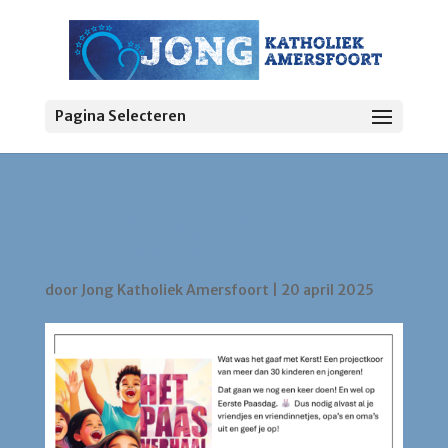
Pagina Selecteren
Het Paasverhaal in een
muzikaal jasje
door
Jong Katholiek Amersfoort
|
20 april 2025