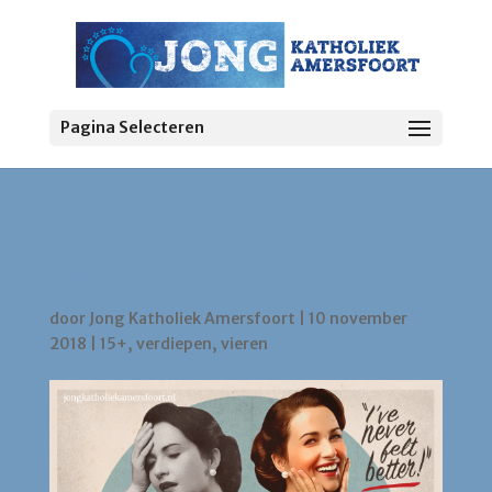
Pagina Selecteren
Life Teen: New and
Improved!
door
Jong Katholiek Amersfoort
|
10 november
2018
|
15+
,
verdiepen
,
vieren