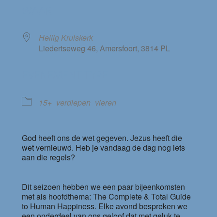
WAAR
Heilig Kruiskerk
Liedertseweg 46, Amersfoort, 3814 PL
EVENEMENT TYPE
15+
verdiepen
vieren
God heeft ons de wet gegeven. Jezus heeft die
wet vernieuwd. Heb je vandaag de dag nog iets
aan die regels?
Dit seizoen hebben we een paar bijeenkomsten
met als hoofdthema: The Complete & Total Guide
to Human Happiness. Elke avond bespreken we
een onderdeel van ons geloof dat met geluk te