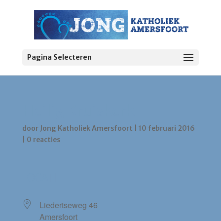
Pagina Selecteren
Heilig Kruiskerk
door
Jong Katholiek Amersfoort
|
10 februari 2016
|
0 reacties
LOCATIE
Liedertseweg 46
Amersfoort