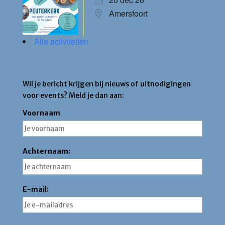
Amersfoort
Alle activiteiten
Blijf op de hoogte
Wil je bericht krijgen bij nieuws of uitnodigingen
voor events? Meld je dan aan:
Voornaam
Achternaam:
E-mail: