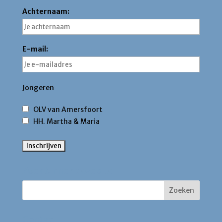
Achternaam:
E-mail:
Jongeren
OLV van Amersfoort
HH. Martha & Maria
Zoek binnen deze site
Contact