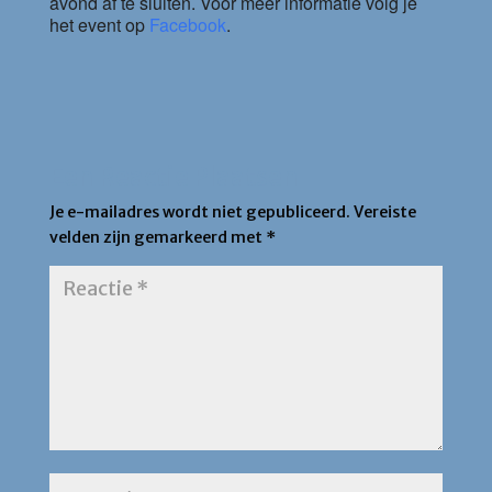
avond af te sluiten. Voor meer informatie volg je
het event op
Facebook
.
Een Reactie Plaatsen
Je e-mailadres wordt niet gepubliceerd.
Vereiste
velden zijn gemarkeerd met
*