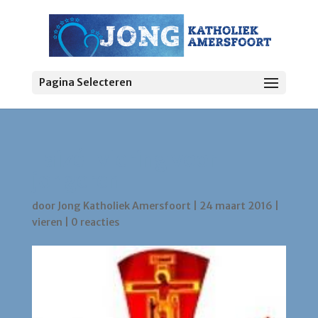
Pagina Selecteren
Taizé-viering voor
jongeren
door
Jong Katholiek Amersfoort
|
24 maart 2016
|
vieren
|
0 reacties