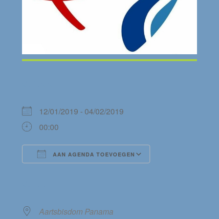
WANNEER
12/01/2019 - 04/02/2019
00:00
AAN AGENDA TOEVOEGEN
Download ICS
Google Calendar
WAAR
Aartsbisdom Panama