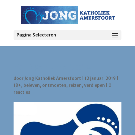
Pagina Selecteren
WJD Panama 2019
door
Jong Katholiek Amersfoort
|
12 januari 2019
|
18+
,
beleven
,
ontmoeten
,
reizen
,
verdiepen
|
0
reacties