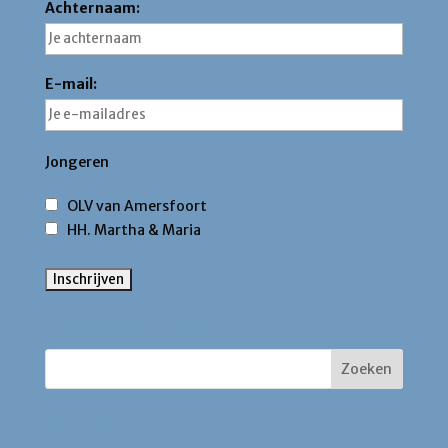
Achternaam:
E-mail:
Jongeren
OLV van Amersfoort
HH. Martha & Maria
Zoek binnen deze site
Contact