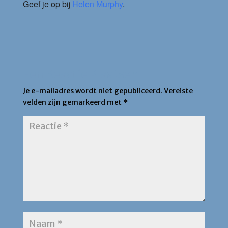
Geef je op bij
Helen Murphy
.
Een Reactie Plaatsen
Je e-mailadres wordt niet gepubliceerd.
Vereiste
velden zijn gemarkeerd met
*