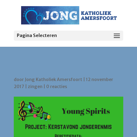
Pagina Selecteren
Zing jij mee?
door
Jong Katholiek Amersfoort
|
12 november
2017
|
zingen
|
0 reacties