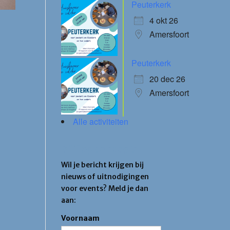
Peuterkerk
4 okt 26
Amersfoort
Peuterkerk
20 dec 26
Amersfoort
Alle activiteiten
Blijf op de hoogte
Wil je bericht krijgen bij
nieuws of uitnodigingen
voor events? Meld je dan
aan:
Voornaam