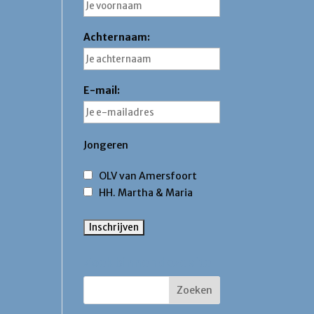
Achternaam:
;
E-mail:
Jongeren
OLV van Amersfoort
HH. Martha & Maria
Zoek binnen deze site