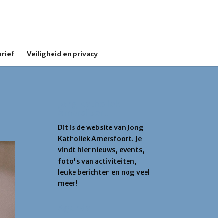
rief
Veiligheid en privacy
Jong Katholiek
Amersfoort
Dit is de website van Jong
Katholiek Amersfoort. Je
vindt hier nieuws, events,
foto's van activiteiten,
leuke berichten en nog veel
meer!
Agenda