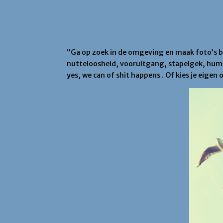
“Ga op zoek in de omgeving en maak foto’s bi
nutteloosheid, vooruitgang, stapelgek, humor e
yes, we can of shit happens . Of kies je eigen