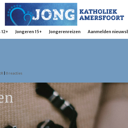
 12+
Jongeren 15+
Jongerenreizen
Aanmelden nieuwsb
?
tR
|
0 reacties