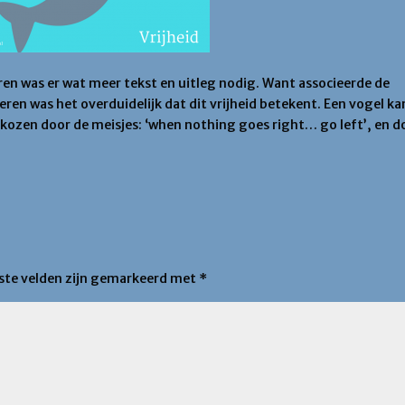
en was er wat meer tekst en uitleg nodig. Want associeerde de
ren was het overduidelijk dat dit vrijheid betekent. Een vogel ka
kozen door de meisjes: ‘when nothing goes right… go left’, en d
iste velden zijn gemarkeerd met
*