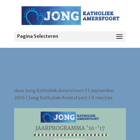
Pagina Selecteren
Jaarprogramma 2016-
2017
door
Jong Katholiek Amersfoort
|
1 september
2016
|
Jong Katholiek Amersfoort
|
0 reacties