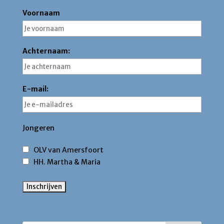
Voornaam
Achternaam:
E-mail:
Jongeren
OLV van Amersfoort
HH. Martha & Maria
Zoek binnen deze site