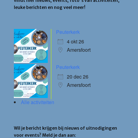
vindt hier nieuws, events, foto's van activiteiten,
leuke berichten en nog veel meer!
Agenda
Peuterkerk
4 okt 26
Amersfoort
Peuterkerk
20 dec 26
Amersfoort
Alle activiteiten
Blijf op de hoogte
Wil je bericht krijgen bij nieuws of uitnodigingen
voor events? Meld je dan aan: