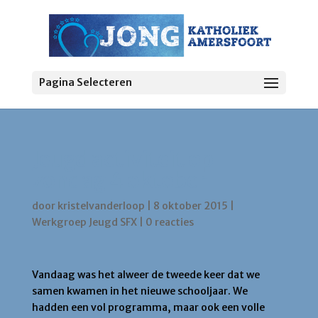
Pagina Selecteren
Jeugd activiteit op
zondag 4 oktober
door
kristelvanderloop
|
8 oktober 2015
|
Werkgroep Jeugd SFX
|
0 reacties
Vandaag was het alweer de tweede keer dat we
samen kwamen in het nieuwe schooljaar. We
hadden een vol programma, maar ook een volle