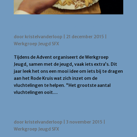
Heel De Jeugd Bakt – Advent actie t.b.v. Rode
Kruis / vluchtelingen
door
kristelvanderloop
|
21 december 2015
|
Werkgroep Jeugd SFX
Tijdens de Advent organiseert de Werkgroep
Jeugd, samen met de jeugd, vaak iets extra’s. Dit
jaar leek het ons een mooi idee om iets bij te dragen
aan het Rode Kruis wat zich inzet om de
vluchtelingen te helpen. “Het grootste aantal
vluchtelingen ooit....
Jongeren SFX komen bij elkaar voor
Halloween/Allsaints!
door
kristelvanderloop
|
3 november 2015
|
Werkgroep Jeugd SFX