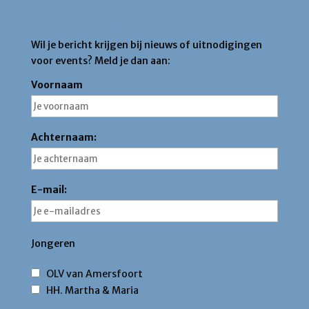
Blijf op de hoogte
Wil je bericht krijgen bij nieuws of uitnodigingen
voor events? Meld je dan aan:
Voornaam
Achternaam:
E-mail:
Jongeren
OLV van Amersfoort
HH. Martha & Maria