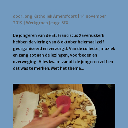
Levenslessen in de St Franciscus Xaverius
door
Jong Katholiek Amersfoort
|
14 november
2019
|
Werkgroep Jeugd SFX
De jongeren van de St. Franciscus Xaveriuskerk
hebben de viering van 6 oktober helemaal zelf
georganiseerd en verzorgd. Van de collecte, muziek
en zang tot aan de lezingen, voorbeden en
overweging. Alles kwam vanuit de jongeren zelf en
dat was te merken. Met het thema...