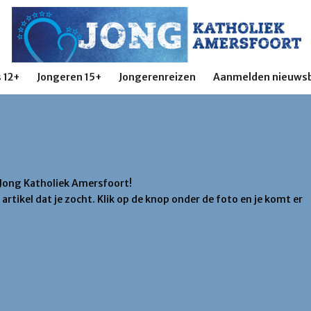
 12+
Jongeren 15+
Jongerenreizen
Aanmelden nieuwsb
 Jong Katholiek Amersfoort!
artikel dat je zocht. Klik op de knop onder de foto en je komt er