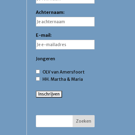
Achternaam:
E-mail:
Jongeren
OLV van Amersfoort
HH. Martha & Maria
Zoek binnen deze site