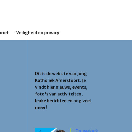
rief
Veiligheid en privacy
Jong Katholiek
Amersfoort
Dit is de website van Jong
Katholiek Amersfoort. Je
vindt hier nieuws, events,
foto's van activiteiten,
leuke berichten en nog veel
meer!
Agenda
Peuterkerk