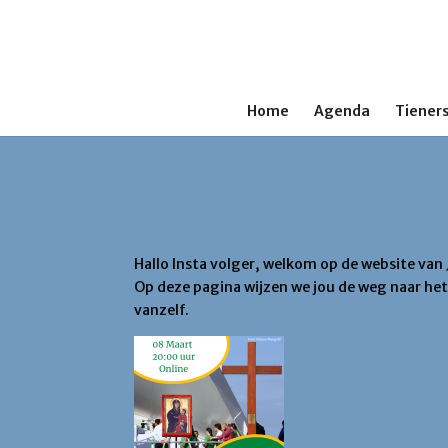
Home
Agenda
Tieners
Link in ons profiel
Hallo Insta volger, welkom op de website van
Op deze pagina wijzen we jou de weg naar het 
vanzelf.