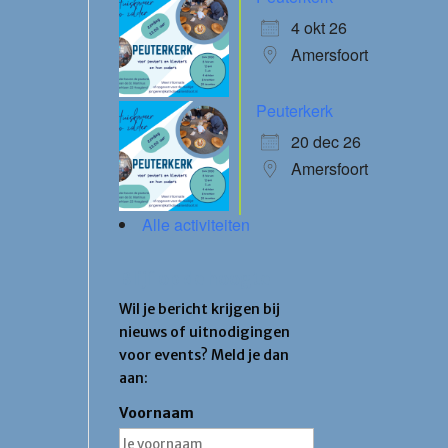
4 okt 26
Amersfoort
Peuterkerk
20 dec 26
Amersfoort
Alle activiteiten
Blijf op de hoogte
Wil je bericht krijgen bij
nieuws of uitnodigingen
voor events? Meld je dan
aan:
Voornaam