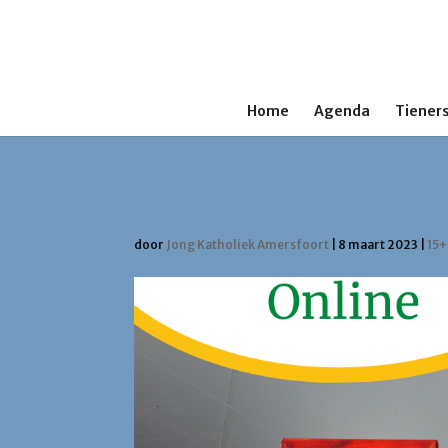
Home
Agenda
Tieners
WJD Informatiebijeen
door
Jong Katholiek Amersfoort
|
8 maart 2023
|
15+