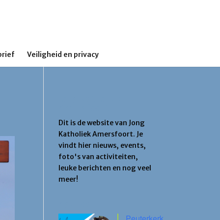
rief
Veiligheid en privacy
Jong Katholiek
Amersfoort
Dit is de website van Jong
Katholiek Amersfoort. Je
vindt hier nieuws, events,
foto's van activiteiten,
leuke berichten en nog veel
meer!
Agenda
Peuterkerk