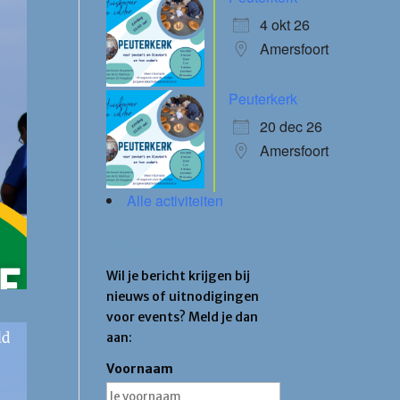
4 okt 26
Amersfoort
Peuterkerk
20 dec 26
Amersfoort
Alle activiteiten
Blijf op de hoogte
Wil je bericht krijgen bij
nieuws of uitnodigingen
voor events? Meld je dan
aan:
Voornaam