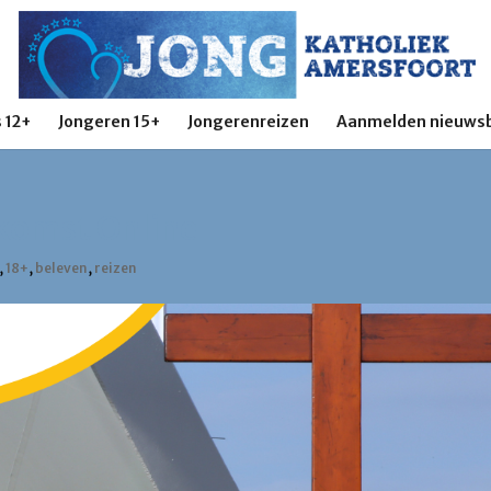
 12+
Jongeren 15+
Jongerenreizen
Aanmelden nieuwsb
komst Online
,
18+
,
beleven
,
reizen