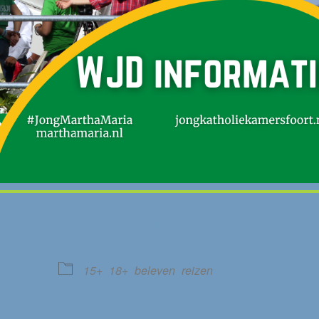
EVENEMENT TYPE
15+
18+
beleven
reizen