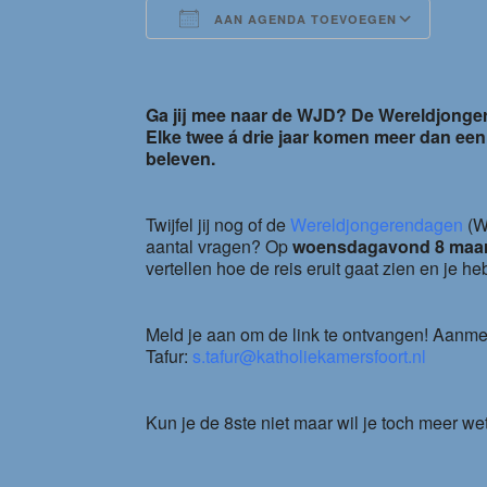
AAN AGENDA TOEVOEGEN
Download ICS
Goog
Ga jij mee naar de WJD? De Wereldjonger
Elke twee á drie jaar komen meer dan een
beleven.
Twijfel jij nog of de
Wereldjongerendagen
(WJ
aantal vragen? Op
woensdagavond 8 maar
vertellen hoe de reis eruit gaat zien en je he
Meld je aan om de link te ontvangen! Aanme
Tafur:
s.tafur@katholiekamersfoort.nl
Kun je de 8ste niet maar wil je toch meer we