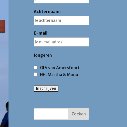
Achternaam:
E-mail:
Jongeren
OLV van Amersfoort
HH. Martha & Maria
Zoek binnen deze site