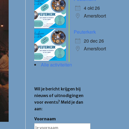
4 okt 26
Amersfoort
Peuterkerk
20 dec 26
Amersfoort
Alle activiteiten
Blijf op de hoogte
Wil je bericht krijgen bij
nieuws of uitnodigingen
voor events? Meld je dan
aan:
Voornaam