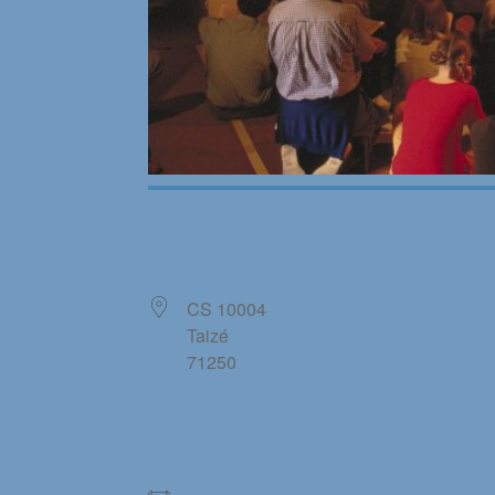
LOCATIE
CS 10004
Taizé
71250
VOLGENDE ACTIVITEIT