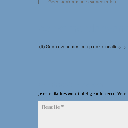
Geen aankomende evenementen
Aankomende even
<li>Geen evenementen op deze locatie</li>
Een Reactie Plaatsen
Je e-mailadres wordt niet gepubliceerd.
Vere