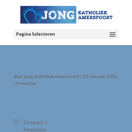
Pagina Selecteren
Eemplein
door
Jong Katholiek Amersfoort
|
22 februari 2016
|
0 reacties
LOCATIE
Eemplein 1
Amersfoort