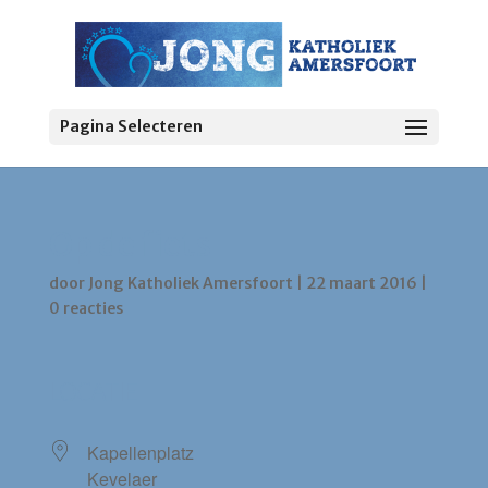
Pagina Selecteren
Op de fiets
door
Jong Katholiek Amersfoort
|
22 maart 2016
|
0 reacties
LOCATIE
Kapellenplatz
Kevelaer