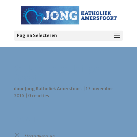
Pagina Selecteren
Wijkherberg Heilige
Geest
door
Jong Katholiek Amersfoort
|
17 november
2016
|
0 reacties
LOCATIE
Mozartweg 54