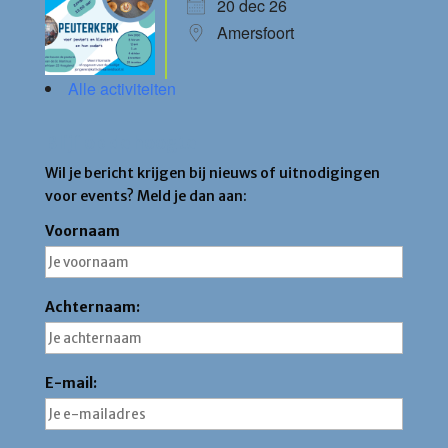
20 dec 26
Amersfoort
Alle activiteiten
Blijf op de hoogte
Wil je bericht krijgen bij nieuws of uitnodigingen
voor events? Meld je dan aan:
Voornaam
Achternaam:
E-mail: