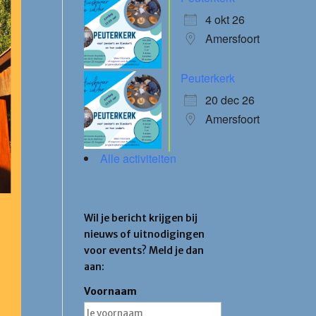
4 okt 26
Amersfoort
Peuterkerk
20 dec 26
Amersfoort
Alle activiteiten
Blijf op de hoogte
Wil je bericht krijgen bij
nieuws of uitnodigingen
voor events? Meld je dan
aan:
Voornaam