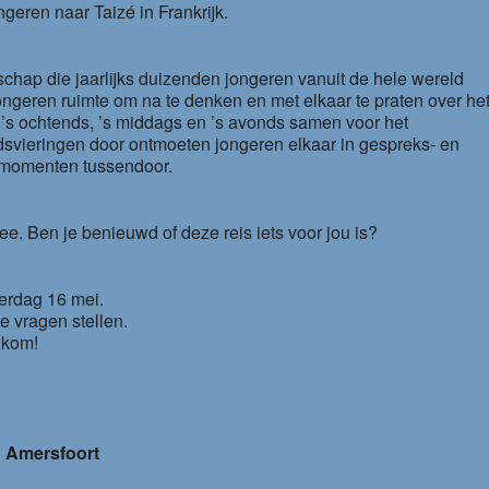
eren naar Taizé in Frankrijk.
ap die jaarlijks duizenden jongeren vanuit de hele wereld
ongeren ruimte om na te denken en met elkaar te praten over he
’s ochtends, ’s middags en ’s avonds samen voor het
vieringen door ontmoeten jongeren elkaar in gespreks- en
e momenten tussendoor.
. Ben je benieuwd of deze reis iets voor jou is?
erdag 16 mei.
je vragen stellen.
lkom!
n Amersfoort