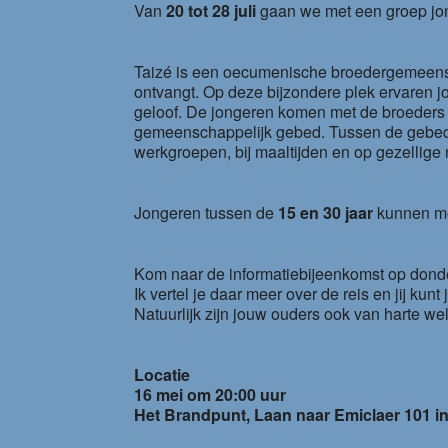
Van
20 tot 28 juli
gaan we met een groep jong
Taizé is een oecumenische broedergemeensch
ontvangt. Op deze bijzondere plek ervaren j
geloof. De jongeren komen met de broeders 
gemeenschappelijk gebed. Tussen de gebeds
werkgroepen, bij maaltijden en op gezellig
Jongeren tussen de
15 en 30 jaar
kunnen mee
Kom naar de informatiebijeenkomst op dond
Ik vertel je daar meer over de reis en jij kunt 
Natuurlijk zijn jouw ouders ook van harte we
Locatie
16 mei om 20:00 uur
Het Brandpunt, Laan naar Emiclaer 101 i