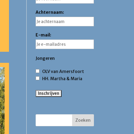
Achternaam:
E-mail:
Jongeren
OLV van Amersfoort
HH. Martha & Maria
Zoek binnen deze site