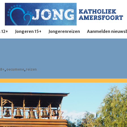
 12+
Jongeren 15+
Jongerenreizen
Aanmelden nieuwsb
 Taizé jongerenreis 2019
18+
,
oecumene
,
reizen