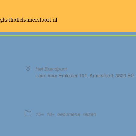
WAAR
Het Brandpunt
Laan naar Emiclaer 101, Amersfoort, 3823 EG
EVENEMENT TYPE
le Calendar
iCalendar
15+
18+
oecumene
reizen