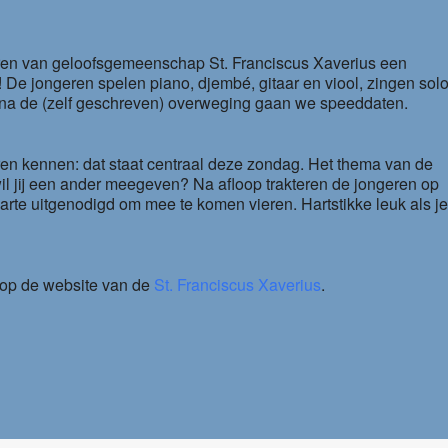
ren van geloofsgemeenschap St. Franciscus Xaverius een
t! De jongeren spelen piano, djembé, gitaar en viool, zingen solo
 na de (zelf geschreven) overweging gaan we speeddaten.
ren kennen: dat staat centraal deze zondag. Het thema van de
wil jij een ander meegeven? Na afloop trakteren de jongeren op
arte uitgenodigd om mee te komen vieren. Hartstikke leuk als j
n op de website van de
St. Franciscus Xaverius
.