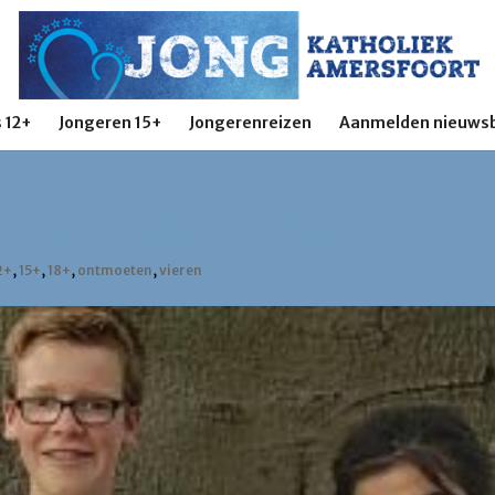
 12+
Jongeren 15+
Jongerenreizen
Aanmelden nieuwsb
lf viering: vier jij mee?
2+
,
15+
,
18+
,
ontmoeten
,
vieren