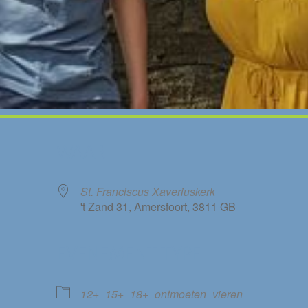
WAAR
St. Franciscus Xaveriuskerk
't Zand 31, Amersfoort, 3811 GB
EVENEMENT TYPE
le Calendar
iCalendar
12+
15+
18+
ontmoeten
vieren