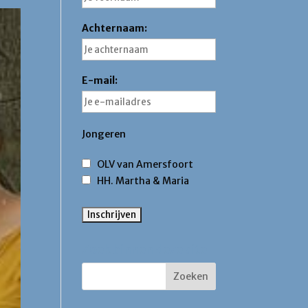
Achternaam:
E-mail:
Jongeren
OLV van Amersfoort
HH. Martha & Maria
Zoek binnen deze site