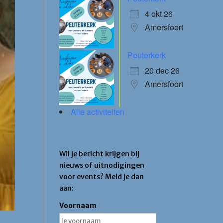
4 okt 26
Amersfoort
Peuterkerk
20 dec 26
Amersfoort
Alle activiteiten
Blijf op de hoogte
Wil je bericht krijgen bij
nieuws of uitnodigingen
voor events? Meld je dan
aan:
Voornaam