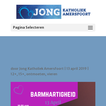
Pagina Selecteren
Life Teen:
Barmhartigheid
door
Jong Katholiek Amersfoort
|
13 april 2019
|
12+
,
15+
,
ontmoeten
,
vieren