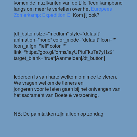
komen de muzikanten van de Life Teen kampband
langs om meer te vertellen over het
Europees
Zomerkamp: Expedition Q
. Kom jij ook?
[dt_button size=”medium” style=”default”
animation=”none” color_mode=”default” icon=””
icon_align=”left” color=””
link=”https://goo.gl/forms/iayUPfuFkuTa7yHz2″
target_blank=”true”]Aanmelden[/dt_button]
Iedereen is van harte welkom om mee te vieren.
We vragen wel om de tieners en
jongeren voor te laten gaan bij het ontvangen van
het sacrament van Boete & verzoening.
NB: De palmtakken zijn alleen op zondag.
Jong Katholiek Amersfoort