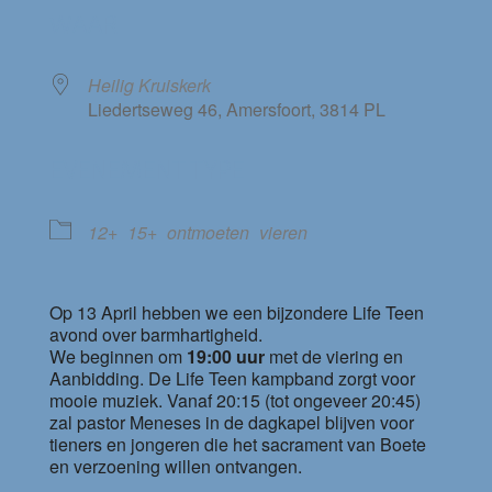
WAAR
Heilig Kruiskerk
Liedertseweg 46, Amersfoort, 3814 PL
EVENEMENT TYPE
12+
15+
ontmoeten
vieren
Op 13 April hebben we een bijzondere Life Teen
avond over barmhartigheid.
We beginnen om
19:00 uur
met de viering en
Aanbidding. De Life Teen kampband zorgt voor
mooie muziek. Vanaf 20:15 (tot ongeveer 20:45)
zal pastor Meneses in de dagkapel blijven voor
tieners en jongeren die het sacrament van Boete
en verzoening willen ontvangen.