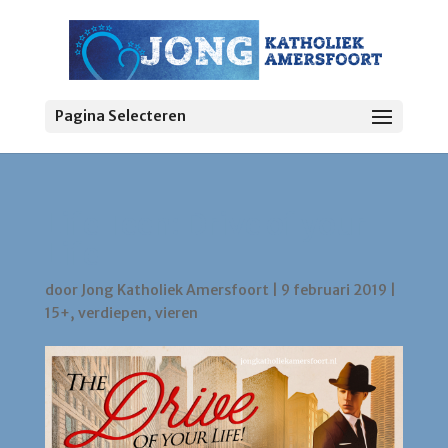
Pagina Selecteren
Life Teen: Drive of your
Life
door
Jong Katholiek Amersfoort
|
9 februari 2019
|
15+
,
verdiepen
,
vieren