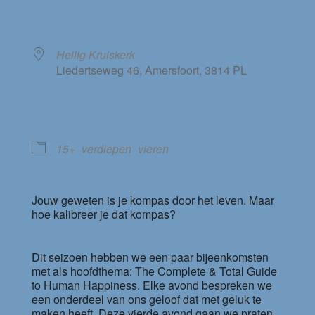
WAAR
Heilig Kruiskerk
Liedertseweg 46, Amersfoort, 3814 PL
EVENEMENT TYPE
15+
verdiepen
vieren
Jouw geweten is je kompas door het leven. Maar
hoe kalibreer je dat kompas?
Dit seizoen hebben we een paar bijeenkomsten
met als hoofdthema: The Complete & Total Guide
to Human Happiness. Elke avond bespreken we
een onderdeel van ons geloof dat met geluk te
maken heeft. Deze vierde avond gaan we praten