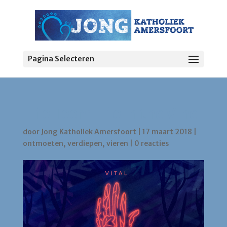
Pagina Selecteren
Life Teen: Life in the Vine
door
Jong Katholiek Amersfoort
|
17 maart 2018
|
ontmoeten
,
verdiepen
,
vieren
|
0 reacties