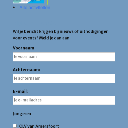
Alle activiteiten
Blijf op de hoogte
Wil je bericht krijgen bij nieuws of uitnodigingen
voor events? Meld je dan aan:
Voornaam
Achternaam:
E-mail:
Jongeren
OLV van Amersfoort