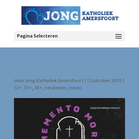
Pagina Selecteren
Life Teen: Memento Mori
door
Jong Katholiek Amersfoort
|
12 oktober 2019
|
12+
,
15+
,
18+
,
verdiepen
,
vieren