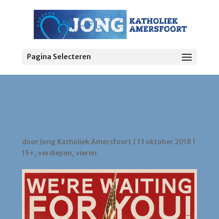
Pagina Selecteren
Life Teen: We’re waiting
for you!
door
Jong Katholiek Amersfoort
|
13 oktober 2018
|
15+
,
verdiepen
,
vieren