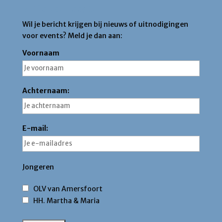
Blijf op de hoogte
Wil je bericht krijgen bij nieuws of uitnodigingen
voor events? Meld je dan aan:
Voornaam
Achternaam:
E-mail:
Jongeren
OLV van Amersfoort
HH. Martha & Maria