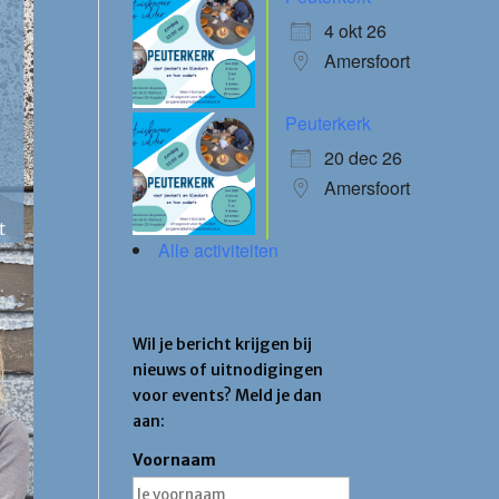
4 okt 26
Amersfoort
Peuterkerk
20 dec 26
Amersfoort
Alle activiteiten
Blijf op de hoogte
Wil je bericht krijgen bij
nieuws of uitnodigingen
voor events? Meld je dan
aan:
Voornaam