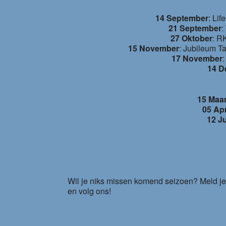
14 September
: Li
21 September
:
27 Oktober
: R
15 November
: Jubileum Ta
17 November
14 D
15 Maar
05 Apr
12 Ju
Wil je niks missen komend seizoen? Meld j
en volg ons!