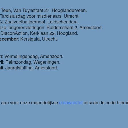
fe Teen, Van Tuyllstraat 27, Hooglanderveen.
 Tarcisiusdag voor misdienaars, Utrecht.
KJ Zaalvoetbaltoernooi, Leidschendam.
izé jongerenvieringen, Boldersstraat 2, Amersfoort.
: DiaconAction, Kerklaan 22, Hoogland.
ecember
: Kerstgala, Utrecht.
t
: Vormelingendag, Amersfoort.
il
: Palmzondag, Wageningen.
li
: Jaarafsluiting, Amersfoort.
e aan voor onze maandelijkse
nieuwsbrief
of scan de code hiero