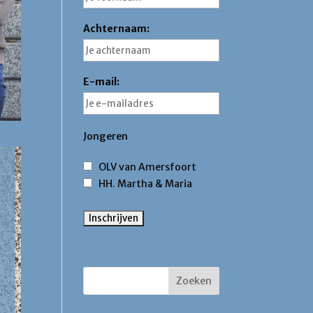
Achternaam:
E-mail:
Jongeren
OLV van Amersfoort
HH. Martha & Maria
Zoek binnen deze site