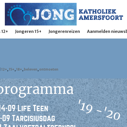
 12+
Jongeren 15+
Jongerenreizen
Aanmelden nieuwsb
rprogramma 2019-2020
|
12+
,
15+
,
18+
,
beleven
,
ontmoeten