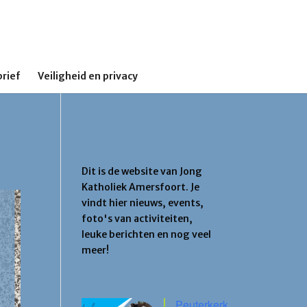
rief
Veiligheid en privacy
Jong Katholiek
Amersfoort
Dit is de website van Jong
Katholiek Amersfoort. Je
vindt hier nieuws, events,
foto's van activiteiten,
leuke berichten en nog veel
meer!
Agenda
Peuterkerk