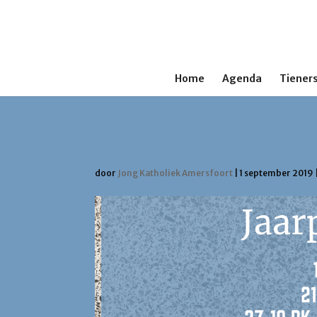
Home
Agenda
Tieners
Save the dates! Jaa
door
Jong Katholiek Amersfoort
|
1 september 2019