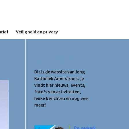
rief
Veiligheid en privacy
Jong Katholiek
Amersfoort
Dit is de website van Jong
Katholiek Amersfoort. Je
vindt hier nieuws, events,
foto's van activiteiten,
leuke berichten en nog veel
meer!
Agenda
Peuterkerk