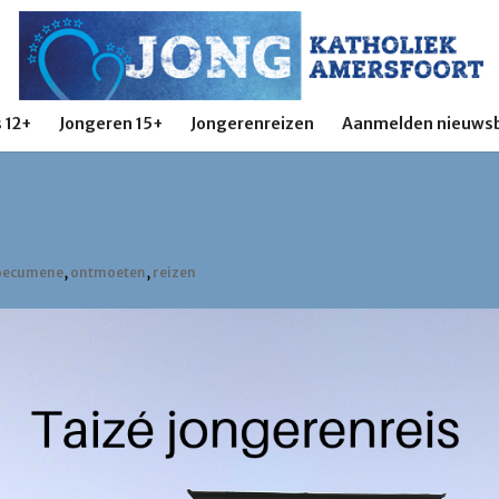
 12+
Jongeren 15+
Jongerenreizen
Aanmelden nieuwsb
i 2019
oecumene
,
ontmoeten
,
reizen