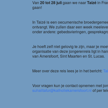
Van
20 tot 28 juli
gaan we naar
Taizé
in Fra
gaan!
In Taizé is een oecumenische broedergemeen
ontvangt. We zullen daar een week meeleven
onder andere: gebedsvieringen, gespreksgr
Je hoeft zelf niet gelovig te zijn, maar je m
organisatie van deze jongerenreis ligt in 
van Amersfoort, Sint Maarten en St. Lucas.
Meer over deze reis lees je in het bericht:
Ta
Voor vragen kun je contact opnemen met jon
suhailtafur@katholiekamersfoort.nl
of per te