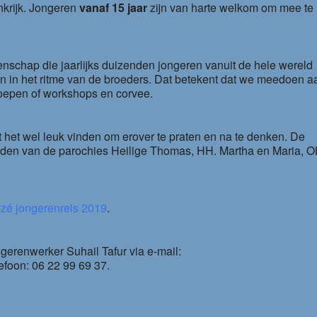
nkrijk. Jongeren
vanaf 15 jaar
zijn van harte welkom om mee te
schap die jaarlijks duizenden jongeren vanuit de hele wereld
 in het ritme van de broeders. Dat betekent dat we meedoen a
oepen of workshops en corvee.
oet het wel leuk vinden om erover te praten en na te denken. De
handen van de parochies Heilige Thomas, HH. Martha en Maria, 
izé jongerenreis 2019
.
gerenwerker Suhail Tafur via e-mail:
lefoon: 06 22 99 69 37.