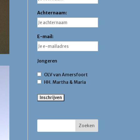
Achternaam:
E-mail:
Jongeren
OLV van Amersfoort
HH. Martha & Maria
Zoek binnen deze site