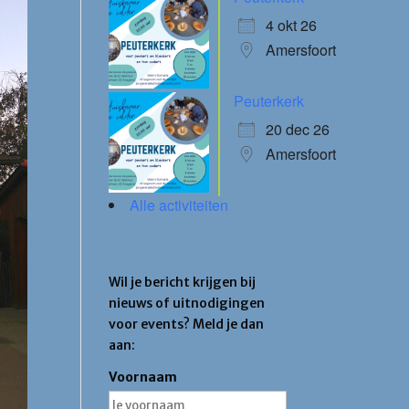
4 okt 26
Amersfoort
Peuterkerk
20 dec 26
Amersfoort
Alle activiteiten
Blijf op de hoogte
Wil je bericht krijgen bij
nieuws of uitnodigingen
voor events? Meld je dan
aan:
Voornaam