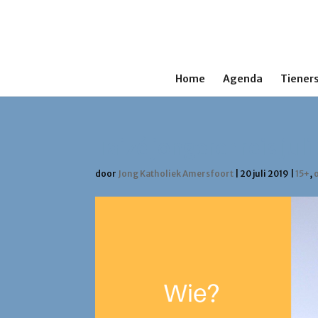
Home
Agenda
Tieners
Taizé jongerenreis jul
door
Jong Katholiek Amersfoort
|
20 juli 2019
|
15+
,