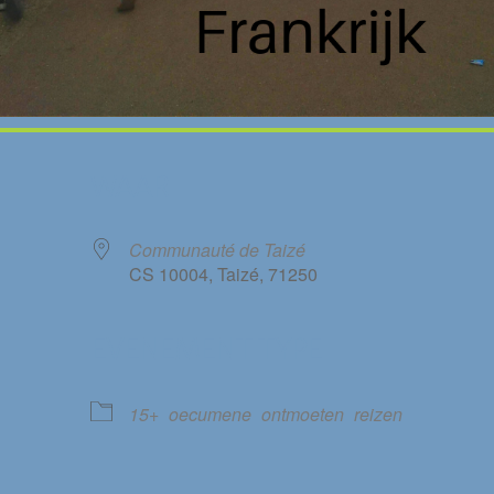
WAAR
Communauté de Taizé
CS 10004, Taizé, 71250
EVENEMENT TYPE
le Calendar
iCalendar
15+
oecumene
ontmoeten
reizen