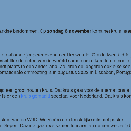
le Calendar
iCalendar
rlandse bisdommen. Op
zondag 6 november
komt het kruis naa
internationale jongerenevenement ter wereld. Om de twee à drie 
erschillende delen van de wereld samen om elkaar te ontmoete
dt plaats in een ander land. Zo leren de jongeren ook elke kee
rnationale ontmoeting is in augustus 2023 in Lissabon, Portuga
ijd een groot houten kruis. Dat kruis gaat voor de internationale
r is er een
kruis gemaakt
speciaal voor Nederland. Dat kruis ko
sfeer van de WJD. We vieren een feestelijke mis met pastor
an Diepen. Daarna gaan we samen lunchen en nemen we de tij