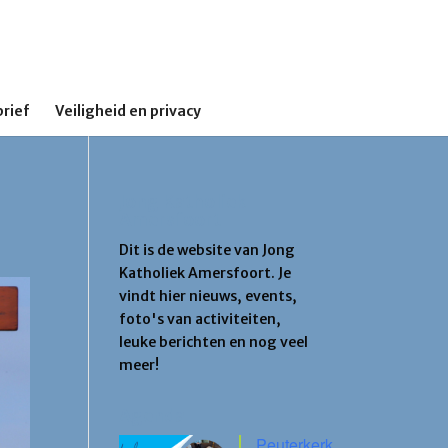
rief
Veiligheid en privacy
Jong Katholiek
Amersfoort
Dit is de website van Jong
Katholiek Amersfoort. Je
vindt hier nieuws, events,
foto's van activiteiten,
leuke berichten en nog veel
meer!
Agenda
Peuterkerk