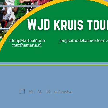
EVENEMENT TYPE
12+
15+
18+
ontmoeten