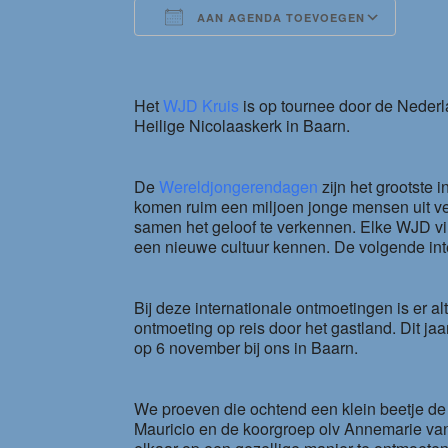
AAN AGENDA TOEVOEGEN
Download ICS
Goog
Het
WJD Kruis
is op tournee door de Nede
Heilige Nicolaaskerk in Baarn.
De
Wereldjongerendagen
zijn het grootste 
komen ruim een miljoen jonge mensen uit v
samen het geloof te verkennen. Elke WJD vin
een nieuwe cultuur kennen. De volgende inte
Bij deze internationale ontmoetingen is er alt
ontmoeting op reis door het gastland. Dit jaa
op 6 november bij ons in Baarn.
We proeven die ochtend een klein beetje de 
Mauricio en de koorgroep olv Annemarie v