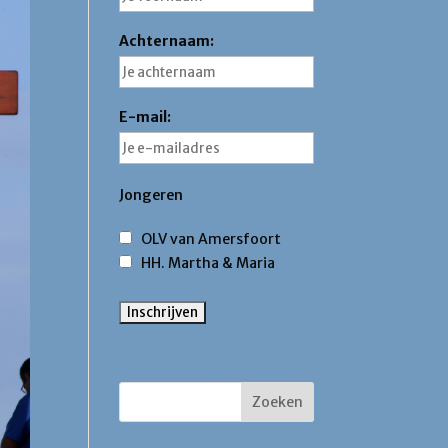
Achternaam:
E-mail:
Jongeren
OLV van Amersfoort
HH. Martha & Maria
Zoek binnen deze site