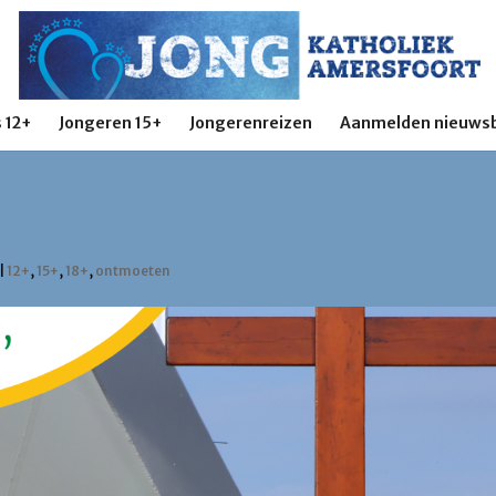
 12+
Jongeren 15+
Jongerenreizen
Aanmelden nieuwsb
rn
|
12+
,
15+
,
18+
,
ontmoeten