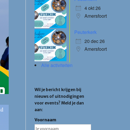
4 okt 26
Amersfoort
Peuterkerk
20 dec 26
Amersfoort
Alle activiteiten
Blijf op de hoogte
Wil je bericht krijgen bij
nieuws of uitnodigingen
voor events? Meld je dan
aan:
Voornaam