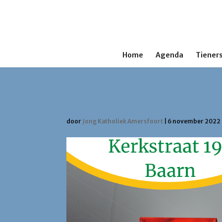
Home
Agenda
Tieners
WJD-Kruis tour in Baa
door
Jong Katholiek Amersfoort
|
6 november 2022