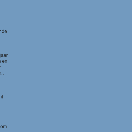
Office 365
Outlook Live
r de
jaar
n en
r
l.
mt
d om