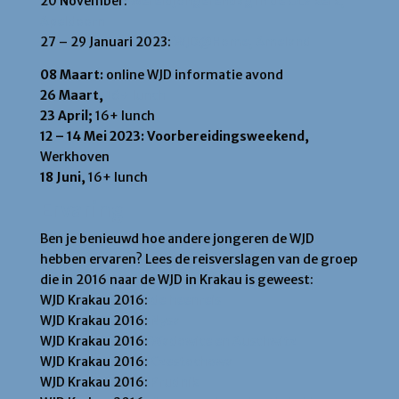
20 November:
Wereldjongerendag in de OLV kerk,
Apeldoorn
27 – 29 Januari 2023:
WJD@Home, Ameland
08 Maart:
online WJD informatie avond
26 Maart,
16+ lunch
23 April;
16+ lunch
12 – 14 Mei 2023: Voorbereidingsweekend,
Werkhoven
18 Juni,
16+ lunch
Ervaring
Ben je benieuwd hoe andere jongeren de WJD
hebben ervaren? Lees de reisverslagen van de groep
die in 2016 naar de WJD in Krakau is geweest:
WJD Krakau 2016:
de heenreis
WJD Krakau 2016:
Nysa
WJD Krakau 2016:
Wadowice en Auschwitz
WJD Krakau 2016:
Czestochowa
WJD Krakau 2016:
Prudnik