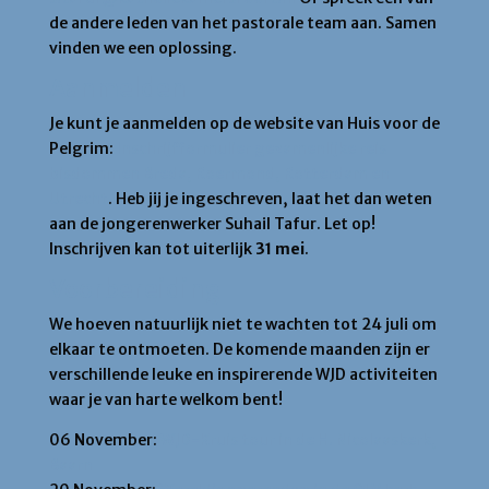
de andere leden van het pastorale team aan. Samen
vinden we een oplossing.
Aanmelden
Je kunt je aanmelden op de website van Huis voor de
Pelgrim:
Inschrijfformulier gezamenlijke reis
bisdommen Breda, Roermond, Rotterdam en
Utrecht
. Heb jij je ingeschreven, laat het dan weten
aan de jongerenwerker Suhail Tafur. Let op!
Inschrijven kan tot uiterlijk
31 mei
.
Voorbereiding
We hoeven natuurlijk niet te wachten tot 24 juli om
elkaar te ontmoeten. De komende maanden zijn er
verschillende leuke en inspirerende WJD activiteiten
waar je van harte welkom bent!
06 November:
WJD-Kruis tour in de H. Nicolaaskerk,
Baarn