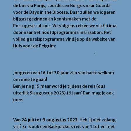
de bus via Parijs, Lourdes en Burgos naar Guarda
voor de Days in the Diocese. Daar zullen we logeren
bij gastgezinnen en kennismaken met de
Portugese cultuur. Vervolgens reizen we via Fatima
door naar het hoofdprogramma in Lissabon. Het
volledige reisprogramma vind je op de website van
Huis voor de Pelgrim:
Gezamenlijke reis bisdommen
Breda, Roermond, Rotterdam & Utrecht
.
Wie
Jongeren van
16 tot 30 jaar
zijn van harte welkom
om mee te gaan!
Ben je nog 15 maar word je tijdens de reis (dus
uiterlijk 9 augustus 2023) 16 jaar? Dan mag je ook
mee.
Wanneer
Van
24 juli
tot
9 augustus 2023
. Heb jij niet zolang
vrij? Er is ook een Backpackers reis van 1 tot en met