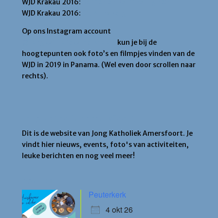
WJD Krakau 2016:
Bomen en barmhartigheid
WJD Krakau 2016:
St. Annaberg
Op ons Instagram account
@jongkatholiekamersfoort
kun je bij de
hoogtepunten ook foto’s en filmpjes vinden van de
WJD in 2019 in Panama. (Wel even door scrollen naar
rechts).
Jong Katholiek Amersfoort
Dit is de website van Jong Katholiek Amersfoort. Je
vindt hier nieuws, events, foto's van activiteiten,
leuke berichten en nog veel meer!
Agenda
Peuterkerk
4 okt 26