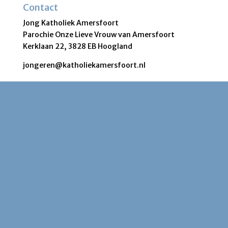
Contact
Jong Katholiek Amersfoort
Parochie Onze Lieve Vrouw van Amersfoort
Kerklaan 22, 3828 EB Hoogland
jongeren@katholiekamersfoort.nl
Volg ons ook op:
(c) jongkatholiekamersfoort.nl bouw & hosting: