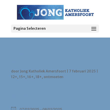
Pagina Selecteren
Elke vrijdagavond Hang
out
door
Jong Katholiek Amersfoort
|
7 februari 2025
|
12+
,
15+
,
16+
,
18+
,
ontmoeten
WANNEER
07/02/2025 - 08/02/2025