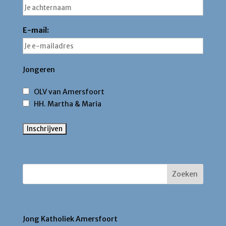
E-mail:
Jongeren
OLV van Amersfoort
HH. Martha & Maria
Zoek binnen deze site
Contact
Jong Katholiek Amersfoort