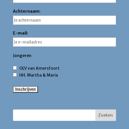
Achternaam:
E-mail:
Jongeren
OLV van Amersfoort
HH. Martha & Maria
Zoek binnen deze site