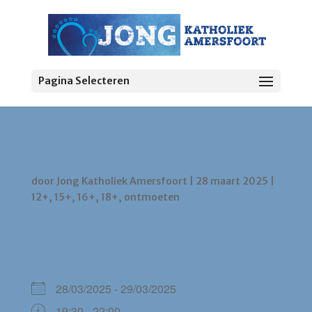
Pagina Selecteren
Geen Hang out
door
Jong Katholiek Amersfoort
|
28 maart 2025
|
12+
,
15+
,
16+
,
18+
,
ontmoeten
WANNEER
28/03/2025 - 29/03/2025
19:30 - 22:00