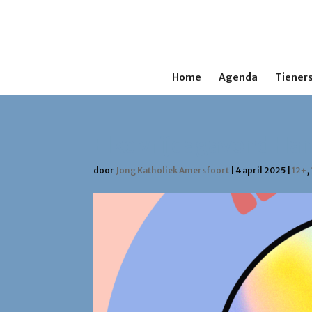
Home
Agenda
Tieners
Elke vrijdagavond Ha
door
Jong Katholiek Amersfoort
|
4 april 2025
|
12+
,