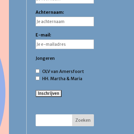
Achternaam:
E-mail:
Jongeren
OLV van Amersfoort
HH. Martha & Maria
Zoek binnen deze site