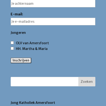
E-mail:
Jongeren
OLV van Amersfoort
HH. Martha & Maria
Zoek binnen deze site
Contact
Jong Katholiek Amersfoort