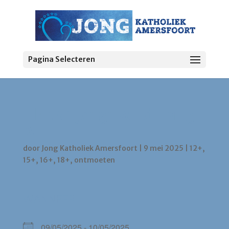
Pagina Selecteren
Elke vrijdagavond Hang
out
door
Jong Katholiek Amersfoort
|
9 mei 2025
|
12+
,
15+
,
16+
,
18+
,
ontmoeten
WANNEER
09/05/2025 - 10/05/2025