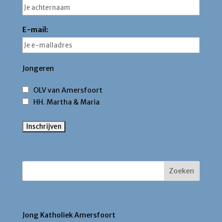
E-mail:
Jongeren
OLV van Amersfoort
HH. Martha & Maria
Zoek binnen deze site
Contact
Jong Katholiek Amersfoort