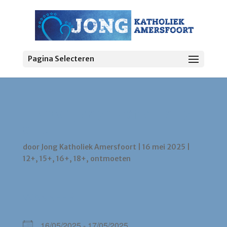
Pagina Selecteren
Elke vrijdagavond Hang
out
door
Jong Katholiek Amersfoort
|
16 mei 2025
|
12+
,
15+
,
16+
,
18+
,
ontmoeten
WANNEER
16/05/2025 - 17/05/2025