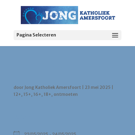
Pagina Selecteren
Elke vrijdagavond Hang
out
door
Jong Katholiek Amersfoort
|
23 mei 2025
|
12+
,
15+
,
16+
,
18+
,
ontmoeten
WANNEER
23/05/2025 - 24/05/2025