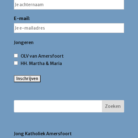
E-mail:
Jongeren
OLV van Amersfoort
HH. Martha & Maria
Zoek binnen deze site
Contact
Jong Katholiek Amersfoort