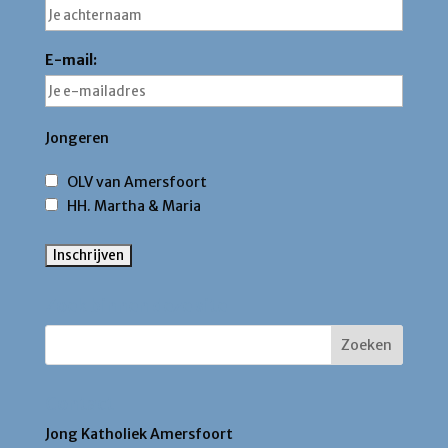
E-mail:
Jongeren
OLV van Amersfoort
HH. Martha & Maria
Zoek binnen deze site
Contact
Jong Katholiek Amersfoort