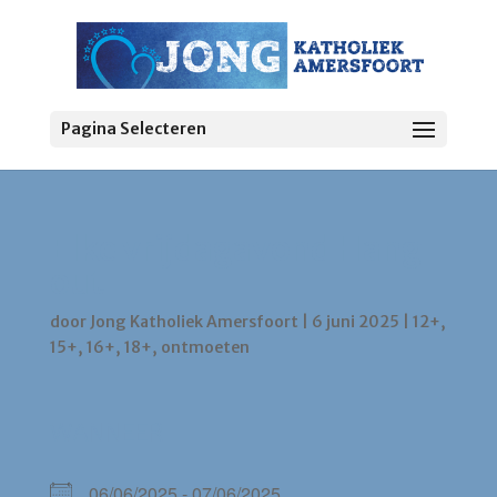
Pagina Selecteren
Elke vrijdagavond Hang
out
door
Jong Katholiek Amersfoort
|
6 juni 2025
|
12+
,
15+
,
16+
,
18+
,
ontmoeten
WANNEER
06/06/2025 - 07/06/2025