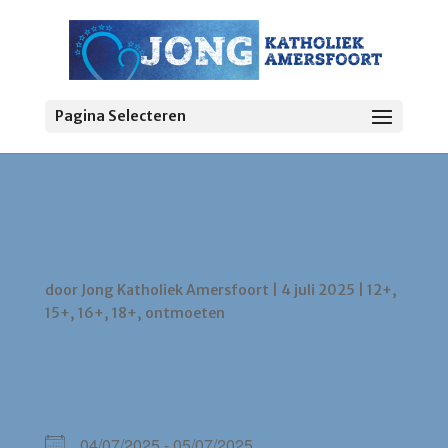
Pagina Selecteren
Elke vrijdagavond Hang
out
door
Jong Katholiek Amersfoort
|
4 juli 2025
|
12+
,
15+
,
16+
,
18+
,
ontmoeten
WANNEER
04/07/2025 - 05/07/2025