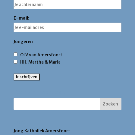
E-mail:
Jongeren
OLV van Amersfoort
HH. Martha & Maria
Zoek binnen deze site
Contact
Jong Katholiek Amersfoort