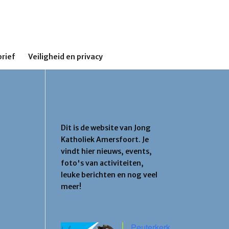
rief
Veiligheid en privacy
Jong Katholiek
Amersfoort
Dit is de website van Jong
Katholiek Amersfoort. Je
vindt hier nieuws, events,
foto's van activiteiten,
leuke berichten en nog veel
meer!
Agenda
Peuterkerk