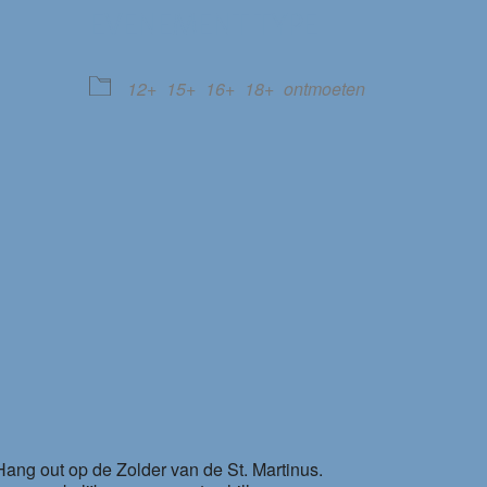
EVENEMENT TYPE
le Calendar
iCalendar
12+
15+
16+
18+
ontmoeten
 Hang out op de Zolder van de St. Martinus.