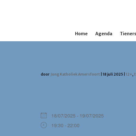
Home
Agenda
Tieners
Elke vrijdagavond Ha
door
Jong Katholiek Amersfoort
|
18 juli 2025
|
12+
,
WANNEER
18/07/2025 - 19/07/2025
19:30 - 22:00