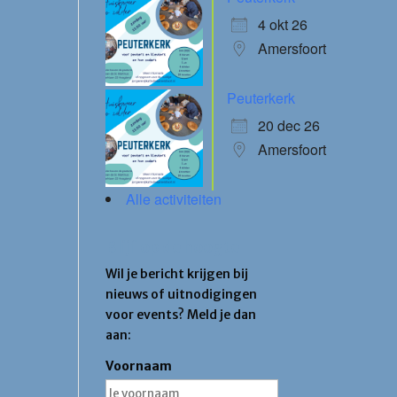
4 okt 26
Amersfoort
Office 365
Outlook Live
Peuterkerk
20 dec 26
Amersfoort
Alle activiteiten
Blijf op de hoogte
Wil je bericht krijgen bij
nieuws of uitnodigingen
voor events? Meld je dan
aan:
Voornaam