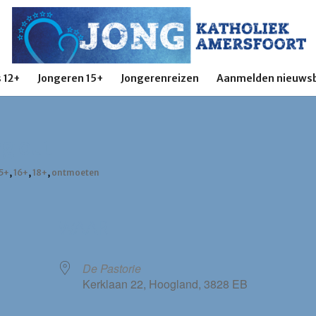
 12+
Jongeren 15+
Jongerenreizen
Aanmelden nieuwsb
ng out
15+
,
16+
,
18+
,
ontmoeten
WAAR
De Pastorie
Kerklaan 22, Hoogland, 3828 EB