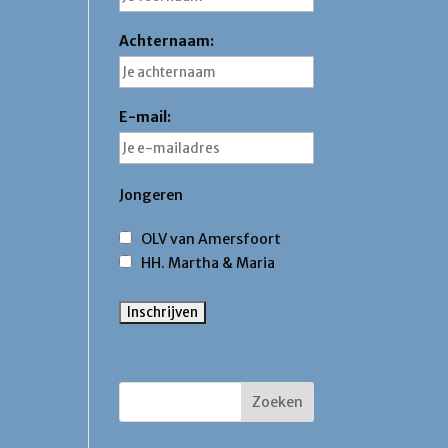
Achternaam:
E-mail:
Jongeren
OLV van Amersfoort
HH. Martha & Maria
Zoek binnen deze site