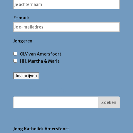
E-mail:
Jongeren
OLV van Amersfoort
HH. Martha & Maria
Zoek binnen deze site
Contact
Jong Katholiek Amersfoort