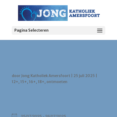
Pagina Selecteren
Elke vrijdagavond Hang
out
door
Jong Katholiek Amersfoort
|
25 juli 2025
|
12+
,
15+
,
16+
,
18+
,
ontmoeten
WANNEER
25/07/2025 - 26/07/2025