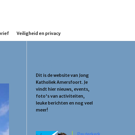
rief
Veiligheid en privacy
Jong Katholiek
Amersfoort
Dit is de website van Jong
Katholiek Amersfoort. Je
vindt hier nieuws, events,
foto's van activiteiten,
leuke berichten en nog veel
meer!
Agenda
Peuterkerk