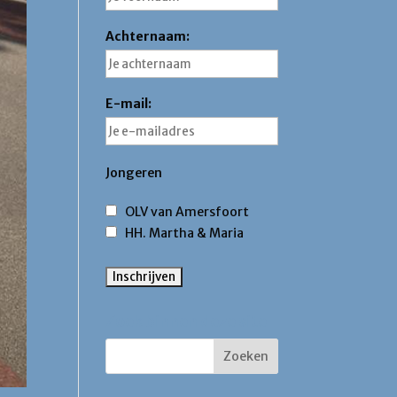
Achternaam:
E-mail:
Jongeren
OLV van Amersfoort
HH. Martha & Maria
Zoek binnen deze site