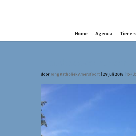
Home
Agenda
Tieners
Fietsbedevaart naar K
door
Jong Katholiek Amersfoort
|
29 juli 2018
|
15+
,