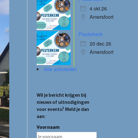
4 okt 26
Amersfoort
Peuterkerk
20 dec 26
Amersfoort
Alle activiteiten
Blijf op de hoogte
Wil je bericht krijgen bij
nieuws of uitnodigingen
voor events? Meld je dan
aan:
Voornaam