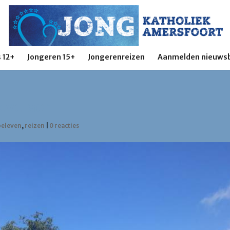
 12+
Jongeren 15+
Jongerenreizen
Aanmelden nieuwsb
evelaer
beleven
,
reizen
|
0 reacties