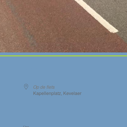
WAAR
Op de fiets
Kapellenplatz, Kevelaer
EVENEMENT TYPE
le Calendar
iCalendar