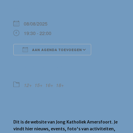
WANNEER
08/08/2025
19:30 - 22:00
AAN AGENDA TOEVOEGEN
Download ICS
Google Calendar
EVENEMENT TYPE
12+
15+
16+
18+
Jong Katholiek Amersfoort
Dit is de website van Jong Katholiek Amersfoort. Je
vindt hier nieuws, events, foto's van activiteiten,