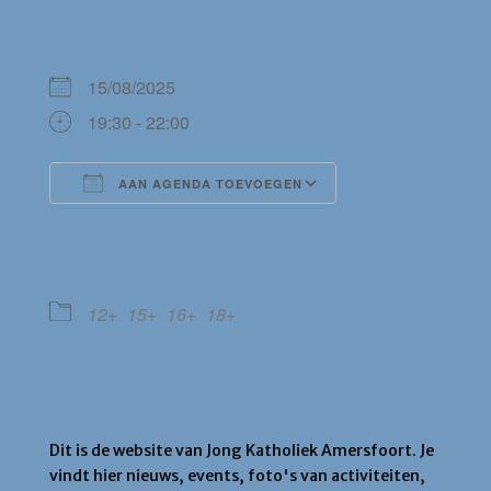
WANNEER
15/08/2025
19:30 - 22:00
AAN AGENDA TOEVOEGEN
Download ICS
Google Calendar
EVENEMENT TYPE
12+
15+
16+
18+
Jong Katholiek Amersfoort
Dit is de website van Jong Katholiek Amersfoort. Je
vindt hier nieuws, events, foto's van activiteiten,