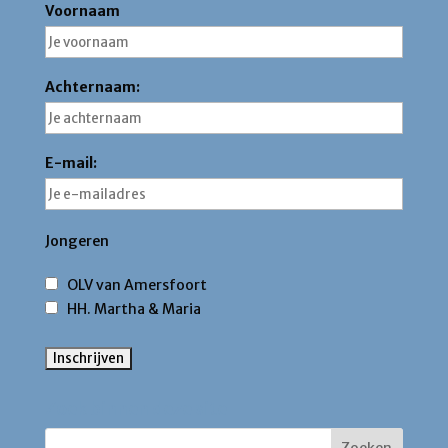
Voornaam
Achternaam:
E-mail:
Jongeren
OLV van Amersfoort
HH. Martha & Maria
Zoek binnen deze site