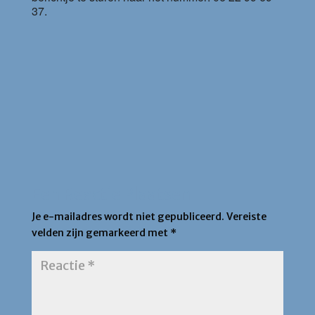
37.
Een Reactie Plaatsen
Je e-mailadres wordt niet gepubliceerd.
Vereiste
velden zijn gemarkeerd met
*