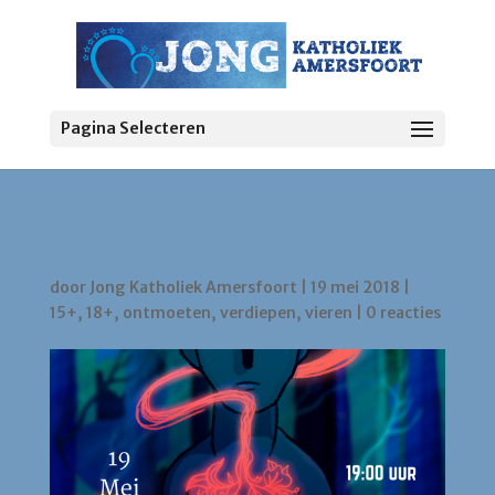
Pagina Selecteren
Life Teen: Revitalize
door
Jong Katholiek Amersfoort
|
19 mei 2018
|
15+
,
18+
,
ontmoeten
,
verdiepen
,
vieren
|
0 reacties