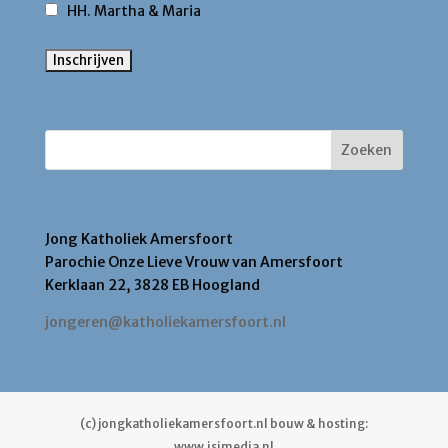
HH. Martha & Maria
Zoek binnen deze site
Contact
Jong Katholiek Amersfoort
Parochie Onze Lieve Vrouw van Amersfoort
Kerklaan 22, 3828 EB Hoogland
jongeren@katholiekamersfoort.nl
(c) jongkatholiekamersfoort.nl bouw & hosting:
www.isimedia.nl