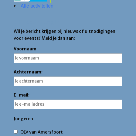
Alle activiteiten
Blijf op de hoogte
Wil je bericht krijgen bij nieuws of uitnodigingen
voor events? Meld je dan aan:
Voornaam
Achternaam:
E-mail:
Jongeren
OLV van Amersfoort