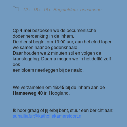
12+
15+
18+
Begeleiders
oecumene
Op
4 mei
bezoeken we de oecumenische
dodenherdenking in de Inham.
De dienst begint om 19:00 uur, aan het eind lopen
we samen naar de gedenknaald.
Daar houden we 2 minuten stil en volgen de
kranslegging. Daarna mogen we in het defilé zelf
ook
een bloem neerleggen bij de naald.
We verzamelen om
18:45
bij de Inham aan de
Hamseweg 40
in Hoogland.
Ik hoor graag of jij erbij bent, stuur een bericht aan:
suhailtafur@katholiekamersfoort.nl