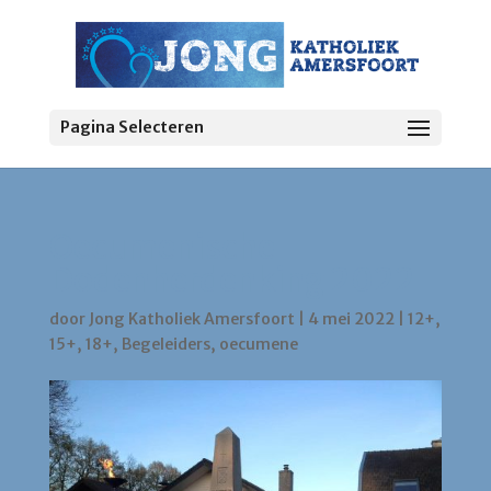
Pagina Selecteren
Oecumenische
Dodenherdenking 2022
door
Jong Katholiek Amersfoort
|
4 mei 2022
|
12+
,
15+
,
18+
,
Begeleiders
,
oecumene