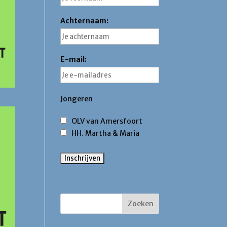
Achternaam:
E-mail:
Jongeren
OLV van Amersfoort
HH. Martha & Maria
Zoek binnen deze site