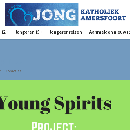
 12+
Jongeren 15+
Jongerenreizen
Aanmelden nieuwsb
pirits
n
|
0 reacties