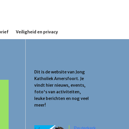
rief
Veiligheid en privacy
Jong Katholiek
Amersfoort
Dit is de website van Jong
Katholiek Amersfoort. Je
vindt hier nieuws, events,
foto's van activiteiten,
leuke berichten en nog veel
meer!
Agenda
Peuterkerk