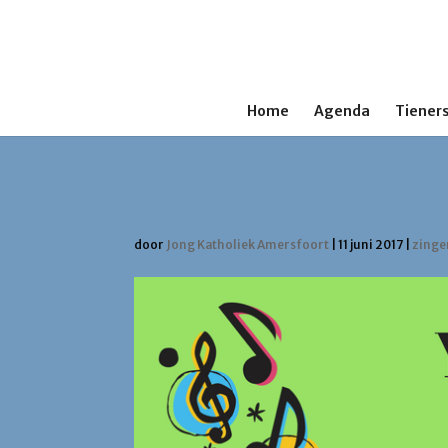
Home
Agenda
Tieners
Zingen met de Young S
door
Jong Katholiek Amersfoort
|
11 juni 2017
|
zinge