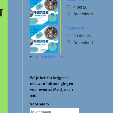
4 okt 26
Amersfoort
Peuterkerk
20 dec 26
Amersfoort
Alle activiteiten
Blijf op de hoogte
Wil je bericht krijgen bij
nieuws of uitnodigingen
voor events? Meld je dan
aan:
Voornaam