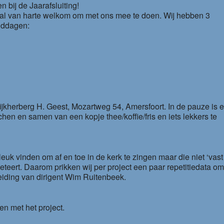
n bij de Jaarafsluiting!
aal van harte welkom om met ons mee te doen. Wij hebben 3
iddagen:
Wijkherberg H. Geest, Mozartweg 54, Amersfoort. In de pauze is e
chen en samen van een kopje thee/koffie/fris en iets lekkers te
leuk vinden om af en toe in de kerk te zingen maar die niet ‘vast
peteert. Daarom prikken wij per project een paar repetitiedata o
leiding van dirigent Wim Ruitenbeek.
en met het project.