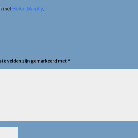
en met
Helen Murphy
.
iste velden zijn gemarkeerd met
*