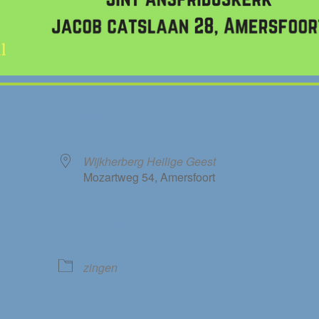
WAAR
Wijkherberg Heilige Geest
Mozartweg 54, Amersfoort
EVENEMENT TYPE
le Calendar
iCalendar
zingen