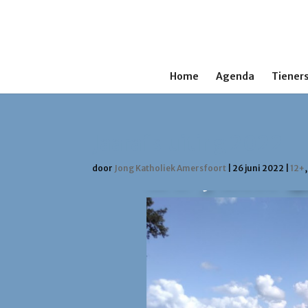
Home
Agenda
Tieners
Jaarafsluiting 2022
door
Jong Katholiek Amersfoort
|
26 juni 2022
|
12+