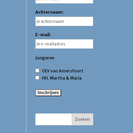
Achternaam:
E-mail:
Jongeren
OLV van Amersfoort
HH. Martha & Maria
Zoek binnen deze site