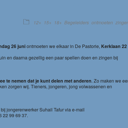
EVENEMENT TYPE
le Calendar
iCalendar
12+
15+
18+
Begeleiders
ontmoeten
zinge
ndag 26 juni
ontmoeten we elkaar in De Pastorie,
Kerklaan 22
uin en daarna gezellig een paar spellen doen en zingen bij
mee te nemen dat je kunt delen met anderen
. Zo maken we ee
rinken zorgen wij. Tieners, jongeren, jong volwassenen en
bij jongerenwerker Suhail Tafur via e-mail
6 22 99 69 37.