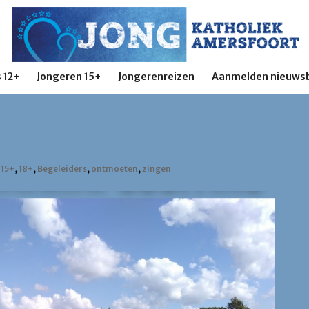
 12+
Jongeren 15+
Jongerenreizen
Aanmelden nieuwsb
,
15+
,
18+
,
Begeleiders
,
ontmoeten
,
zingen