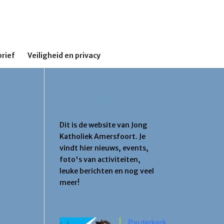
rief
Veiligheid en privacy
Jong Katholiek
Amersfoort
Dit is de website van Jong
Katholiek Amersfoort. Je
vindt hier nieuws, events,
foto's van activiteiten,
leuke berichten en nog veel
meer!
Agenda
Peuterkerk