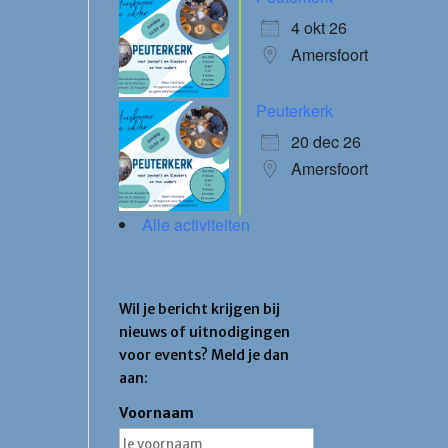
4 okt 26
Amersfoort
Peuterkerk
20 dec 26
Amersfoort
Alle activiteiten
Blijf op de hoogte
Wil je bericht krijgen bij
nieuws of uitnodigingen
voor events? Meld je dan
aan:
Voornaam