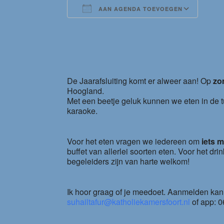
AAN AGENDA TOEVOEGEN
Download ICS
Goog
De Jaarafsluiting komt er alweer aan! Op
zo
Hoogland.
Met een beetje geluk kunnen we eten in de t
karaoke.
Voor het eten vragen we iedereen om
iets 
buffet van allerlei soorten eten. Voor het d
begeleiders zijn van harte welkom!
Ik hoor graag of je meedoet. Aanmelden kan 
suhailtafur@katholiekamersfoort.nl
of app: 0