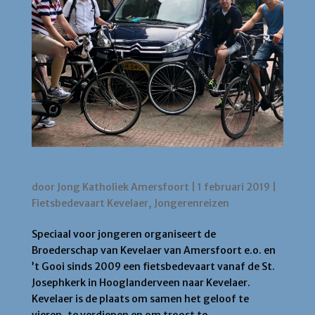
Fiets jij mee naar Kevelaer?
door
Jong Katholiek Amersfoort
|
1 februari 2019
|
Fietsbedevaart Kevelaer
,
Jongerenreizen
Speciaal voor jongeren organiseert de
Broederschap van Kevelaer van Amersfoort e.o. en
’t Gooi sinds 2009 een fietsbedevaart vanaf de St.
Josephkerk in Hooglanderveen naar Kevelaer.
Kevelaer is de plaats om samen het geloof te
vieren, te verdiepen en om troost te...