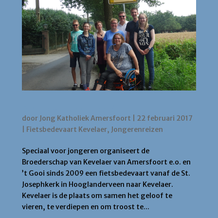
Durf jij de uitdaging aan?
door
Jong Katholiek Amersfoort
|
22 februari 2017
|
Fietsbedevaart Kevelaer
,
Jongerenreizen
Speciaal voor jongeren organiseert de
Broederschap van Kevelaer van Amersfoort e.o. en
’t Gooi sinds 2009 een fietsbedevaart vanaf de St.
Josephkerk in Hooglanderveen naar Kevelaer.
Kevelaer is de plaats om samen het geloof te
vieren, te verdiepen en om troost te...