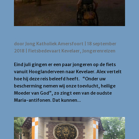
Vier het geloof!
door
Jong Katholiek Amersfoort
|
18 september
2018
|
Fietsbedevaart Kevelaer
,
Jongerenreizen
Eind juli gingen er een paar jongeren op de fiets
vanuit Hooglanderveen naar Kevelaer. Alex vertelt
hoe hij deze reis beleefd heeft. “Onder uw
bescherming nemen wij onze toevlucht, heilige
Moeder van God”, zo zingt een van de oudste
Maria-antifonen. Dat kunnen...