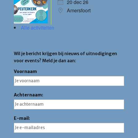
20 dec 26
Amersfoort
Alle activiteiten
Blijf op de hoogte
Wil je bericht krijgen bij nieuws of uitnodigingen
voor events? Meld je dan aan:
Voornaam
Achternaam:
E-mail: