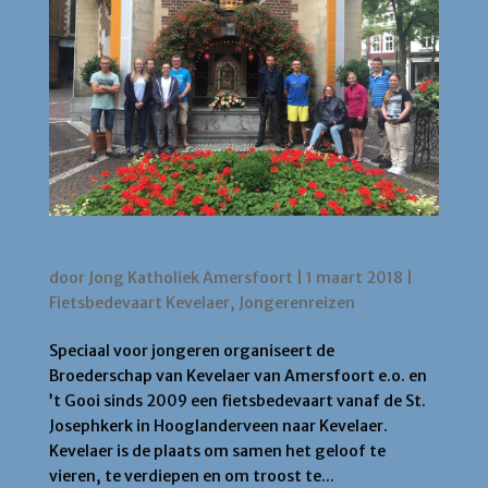
Ga je mee naar Kevelaer?
door
Jong Katholiek Amersfoort
|
1 maart 2018
|
Fietsbedevaart Kevelaer
,
Jongerenreizen
Speciaal voor jongeren organiseert de
Broederschap van Kevelaer van Amersfoort e.o. en
’t Gooi sinds 2009 een fietsbedevaart vanaf de St.
Josephkerk in Hooglanderveen naar Kevelaer.
Kevelaer is de plaats om samen het geloof te
vieren, te verdiepen en om troost te...