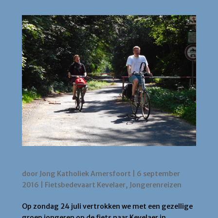
Verslag Fietsbedevaart Kevelaer 2016
door
Jong Katholiek Amersfoort
|
6 september
2016
|
Fietsbedevaart Kevelaer
,
Jongerenreizen
Op zondag 24 juli vertrokken we met een gezellige
groep jongeren op de fiets naar Kevelaer in